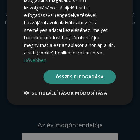
látogatóink magasabb szintű
Budai Oltóközpont
kiszolgálásához. A kijelölt sütik
A megelőzésben segítünk a hozzánk fordulóknak. Az elmúlt
elfogadásával (engedélyezésével)
hét esztendő alatt több ezer védőoltást adtunk be, és több
hozzájárul azok aktiválásához és a
személyes adatai kezeléséhez, melyet
ezer páciens tisztelt meg minket bizalmával, hozta el
bármikor módosíthat, törölhet: újra
hozzánk szeretteit, ajánlott ismerőseinek. Köszönjük!
megnyithatja ezt az ablakot a honlap alján,
Iratkozzon fel egészségmagazinunkra!
a süti (cookie) beállításokra kattintva.
Bővebben
ÖSSZES ELFOGADÁSA
Feliratkozás
SÜTIBEÁLLÍTÁSOK MÓDOSÍTÁSA
Az év magánrendelője