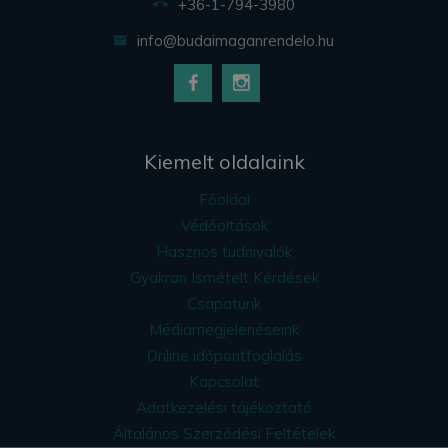
+36-1-794-3980
info@budaimaganrendelo.hu
Kiemelt oldalaink
Főoldal
Védőoltások
Hasznos tudnivalók
Gyakran Ismételt Kérdések
Csapatunk
Médiamegjelenéseink
Online időpontfoglalás
Kapcsolat
Adatkezelési tájékoztató
Általános Szerződési Feltételek