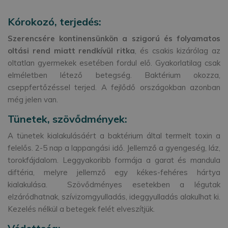
Kórokozó, terjedés:
Szerencsére kontinensünkön a szigorú és folyamatos
oltási rend miatt rendkívül ritka
, és csakis kizárólag az
oltatlan gyermekek esetében fordul elő. Gyakorlatilag csak
elméletben létező betegség. Baktérium okozza,
cseppfertőzéssel terjed. A fejlődő országokban azonban
még jelen van.
Tünetek, szövődmények:
A tünetek kialakulásáért a baktérium által termelt toxin a
felelős. 2-5 nap a lappangási idő. Jellemző a gyengeség, láz,
torokfájdalom. Leggyakoribb formája a garat és mandula
diftéria, melyre jellemző egy kékes-fehéres hártya
kialakulása. Szövődményes esetekben a légutak
elzáródhatnak, szívizomgyulladás, ideggyulladás alakulhat ki.
Kezelés nélkül a betegek felét elveszítjük.