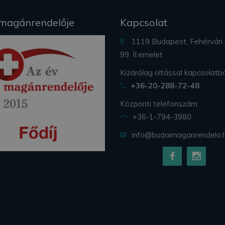
 magánrendelője
Kapcsolat
1119 Budapest, Fehérvári 
99. II.emelet
Kizárólag oltással kapcsolatb
+36-20-288-72-48
Központi telefonszám:
+36-1-794-3980
info@budaimaganrendelo.