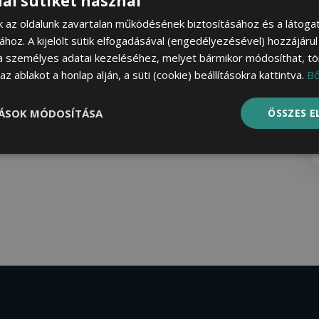
al sütiket használ
nk az oldalunk zavartalan működésének biztosításához és a látog
sához. A kijelölt sütik elfogadásával (engedélyezésével) hozzájáru
a személyes adatai kezeléséhez, melyet bármikor módosíthat, tör
z ablakot a honlap alján, a süti (cookie) beállításokra kattintva.
B
TÁSOK MÓDOSÍTÁSA
ÖSSZES 