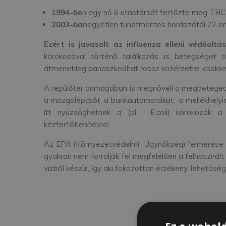
1994-be
n egy nő 6 utastársát fertőzte meg TBC-
2003-ban
egyetlen tünetmentes hordozótól 22 e
Ezért is javasolt az influenza elleni védőoltá
kórokozóval történő találkozás is betegséget 
átmenetileg panaszkodhat rossz közérzetre, csökke
A repülőtér önmagában is megnöveli a megbetegedé
a mozgólépcsőt, a bankautomatákat, a mellékhelyis
itt nyüzsöghetnek a (pl. E.coli) kórokozók a 
kézfertőtlenítésre!
Az EPA (Környezetvédelmi Ügynökség) felmérése sz
gyakran nem forralják fel megfelelően a felhasznált 
vízből készül, így aki fokozottan érzékeny, lehetősé