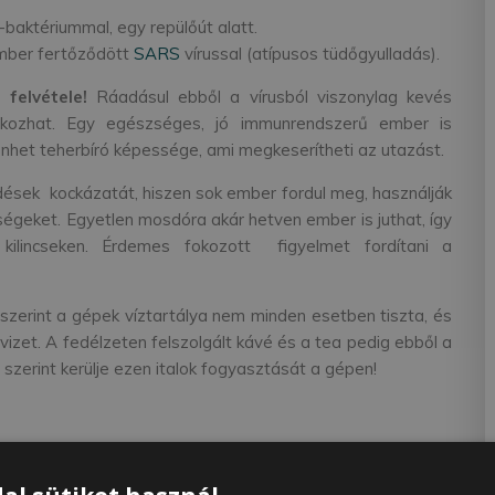
baktériummal, egy repülőút alatt.
mber fertőződött
SARS
vírussal (atípusos tüdőgyulladás).
s felvétele!
Ráadásul ebből a vírusból viszonylag kevés
okozhat. Egy egészséges, jó immunrendszerű ember is
nhet teherbíró képessége, ami megkeserítheti az utazást.
sek kockázatát, hiszen sok ember fordul meg, használják
égeket. Egyetlen mosdóra akár hetven ember is juthat, így
kilincseken. Érdemes fokozott figyelmet fordítani a
erint a gépek víztartálya nem minden esetben tiszta, és
vizet. A fedélzeten felszolgált kávé és a tea pedig ebből a
g szerint kerülje ezen italok fogyasztását a gépen!