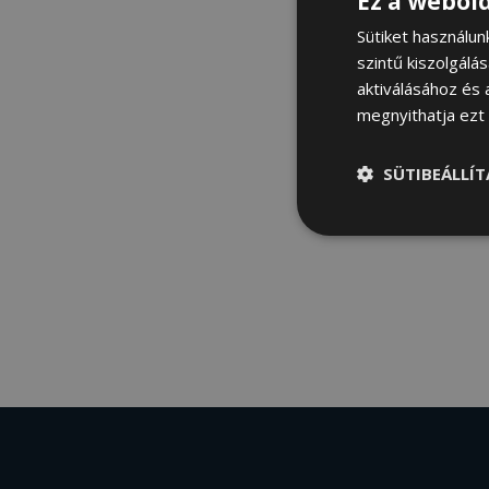
Ez a webold
Sütiket használu
szintű kiszolgálá
aktiválásához és 
megnyithatja ezt a
SÜTIBEÁLLÍ