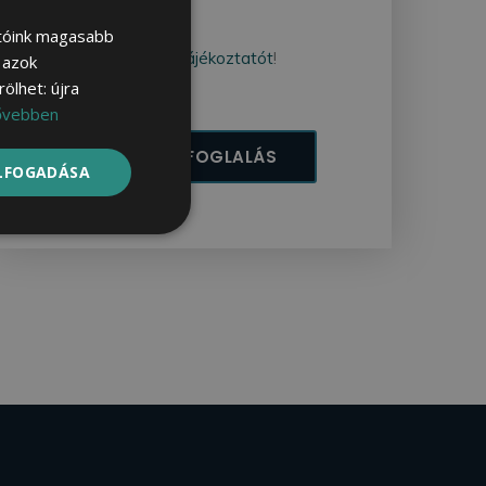
Elfogadom:
atóink magasabb
az
adatvédelmi tájékoztatót
!
l azok
ölhet: újra
az
ÁSZF-et!
ővebben
ELFOGADÁSA